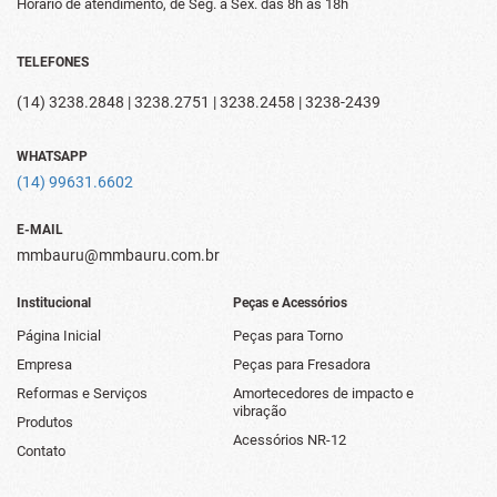
Horário de atendimento, de Seg. a Sex.
das 8h as 18h
TELEFONES
(14) 3238.2848 | 3238.2751 | 3238.2458 | 3238-2439
WHATSAPP
(14) 99631.6602
E-MAIL
mmbauru@mmbauru.com.br
Institucional
Peças e Acessórios
Página Inicial
Peças para Torno
Empresa
Peças para Fresadora
Reformas e Serviços
Amortecedores de impacto e
vibração
Produtos
Acessórios NR-12
Contato